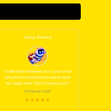
Agung, Bandung
"Sudah coba beberapa situs, cuma di sini
yang proses penarikannya paling cepat
dan nggak ribet. RIA4D paling josss!"
19 Februari 2026
★
★
★
★
★