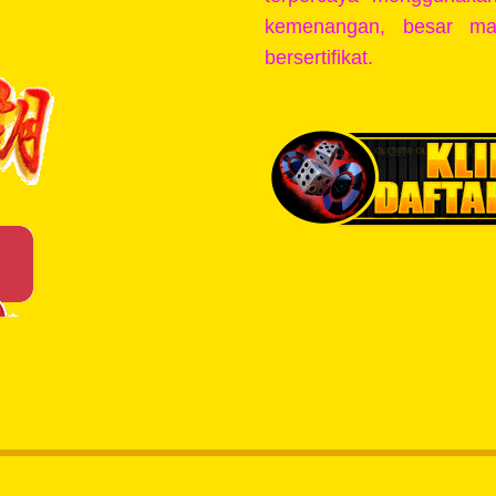
kemenangan, besar mau
bersertifikat.