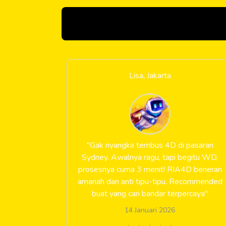
Lisa, Jakarta
"Gak nyangka tembus 4D di pasaran
Sydney. Awalnya ragu, tapi begitu WD,
prosesnya cuma 3 menit! RIA4D beneran
amanah dan anti tipu-tipu. Recommended
buat yang cari bandar terpercaya"
14 Januari 2026